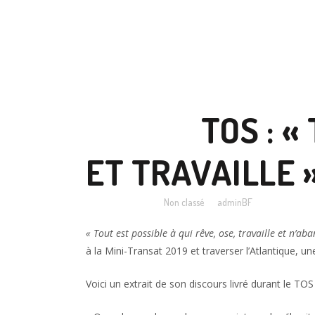
28 JAN
TOS : «
ET TRAVAILLE 
Posted at 09:00h
in
Non classé
by
adminBF
« Tout est possible à qui rêve, ose, travaille et n’a
à la Mini-Transat 2019 et traverser l’Atlantique, 
Voici un extrait de son discours livré durant le TOS