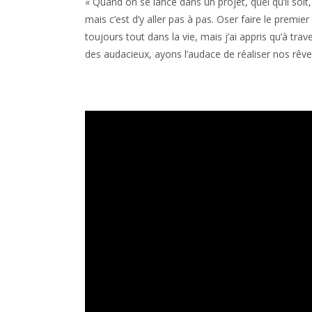
« Quand on se lance dans un projet, quel qu’il soi
mais c’est d’y aller pas à pas. Oser faire le premi
toujours tout dans la vie, mais j’ai appris qu’à tr
des audacieux, ayons l’audace de réaliser nos rêve
Lecteur
vidéo