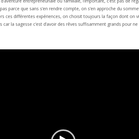
t, d’aventure entrepreneuriale ou familiale, l’important, c’est pas de 
er pas parce que sans s’en rendre compte, on s’en approche du sommet. A
avers ces différentes expériences, on choisit toujours la façon dont on 
s car la sagesse c’est d’avoir des rêves suffisamment grands pour ne p