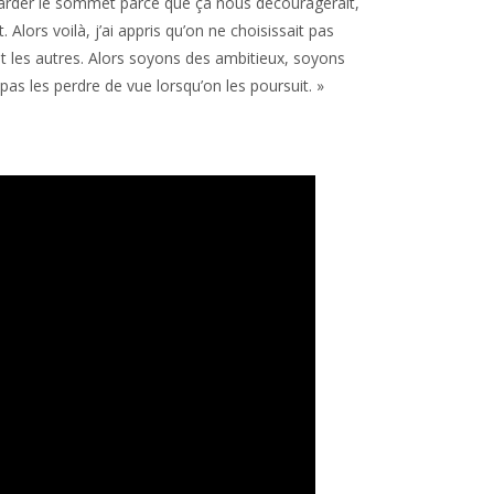
regarder le sommet parce que ça nous découragerait,
lors voilà, j’ai appris qu’on ne choisissait pas
vit les autres. Alors soyons des ambitieux, soyons
as les perdre de vue lorsqu’on les poursuit. »