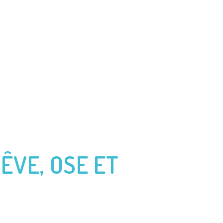
QUES VABRE
ROUTE DU RHUM
JOURNAL DE BORD
RÊVE, OSE ET