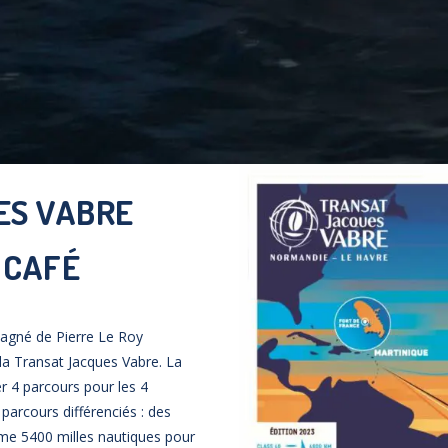
ES VABRE
 CAFÉ
agné de Pierre Le Roy
la Transat Jacques Vabre. La
er 4 parcours pour les 4
parcours différenciés : des
me 5400 milles nautiques pour