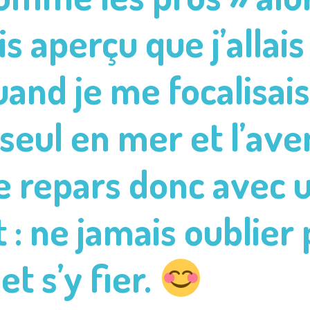
s aperçu que j’allais 
nd je me focalisais s
 seul en mer et l’av
e repars donc avec u
t : ne jamais oublier
et s’y fier.