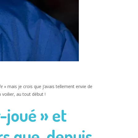
le
» mais je crois que j’avais tellement envie de
voilier, au tout début !
r-joué » et
rs que, depuis