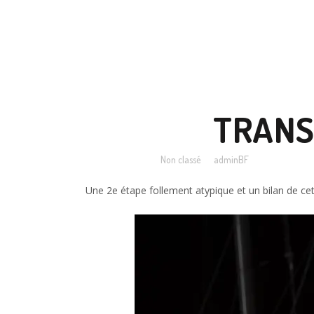
18 AOÛT
TRANSG
Posted at 10:00h
in
Non classé
by
adminBF
Une 2e étape follement atypique et un bilan de ce