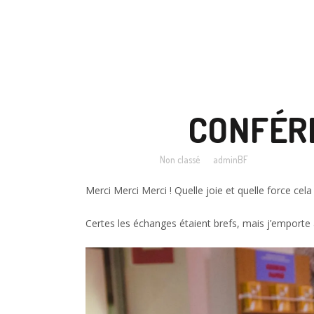
16 SEP
CONFÉRE
Posted at 10:07h
in
Non classé
by
adminBF
Merci Merci Merci ! Quelle joie et quelle force c
Certes les échanges étaient brefs, mais j’emport