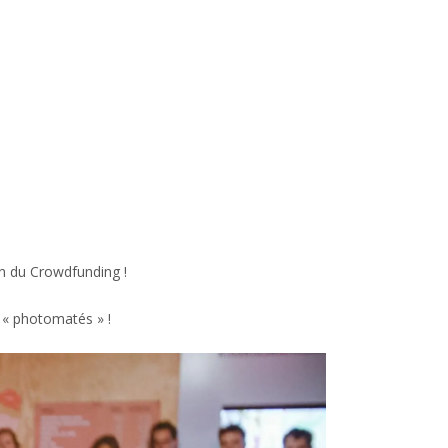
on du Crowdfunding !
 « photomatés » !