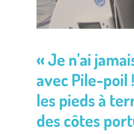
« Je n’ai jama
avec Pile-poil
les pieds à ter
des côtes port