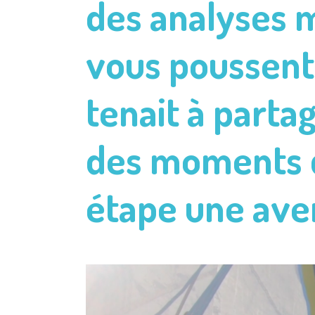
des analyses m
vous poussent 
tenait à parta
des moments q
étape une ave