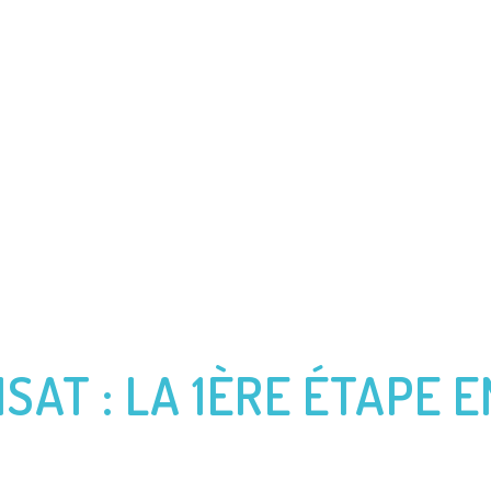
CES
PRÉCÉDENTES AVENTURES
VENDÉE GLOBE
JAC
SAT : LA 1ÈRE ÉTAPE E