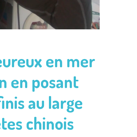
 heureux en mer
in en posant
finis au large
tes chinois