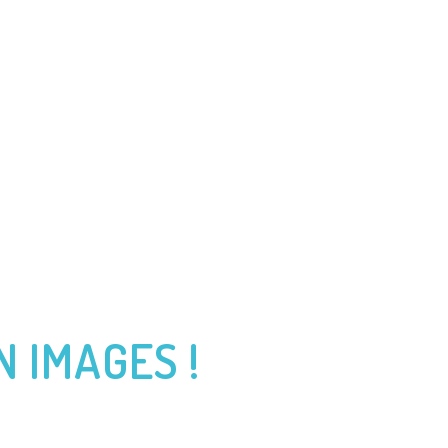
QUES VABRE
ROUTE DU RHUM
JOURNAL DE BORD
N IMAGES !