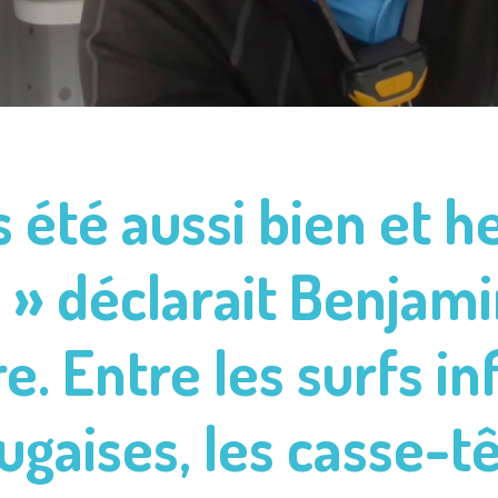
is été aussi bien et
 ! » déclarait Benjam
re. Entre les surfs in
ugaises, les casse-tê