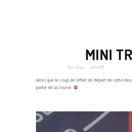
02 NOV
MINI TR
Posted at 10:00h
in
Non classé
by
adminBF
Alors que le coup de sifflet de départ de cette de
partie de la course.