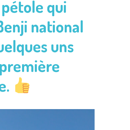
 p
étole qui
enji national
quelques uns
 première
e.