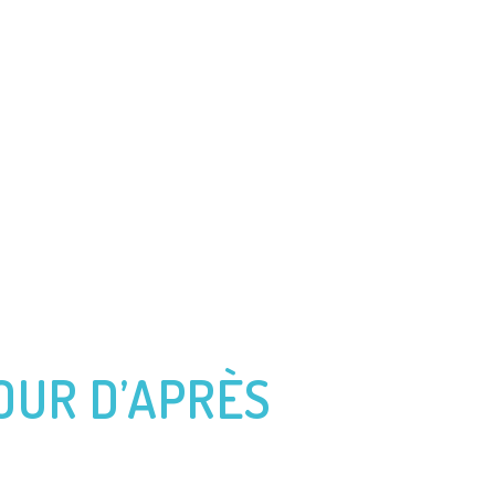
QUES VABRE
ROUTE DU RHUM
JOURNAL DE BORD
JOUR D’APRÈS