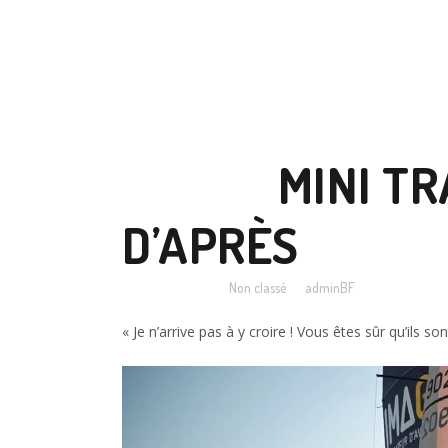
18 NOV
MINI TR
D’APRÈS
Posted at 10:06h
in
Non classé
by
adminBF
« Je n’arrive pas à y croire ! Vous êtes sûr qu’ils s