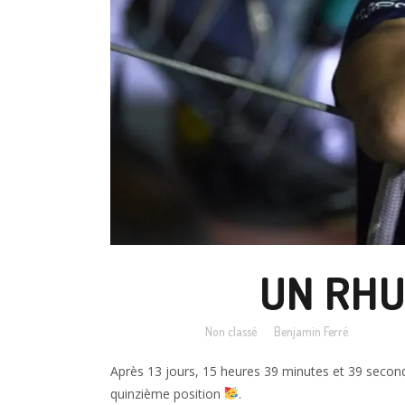
23 NOV
UN RHUM
Posted at 15:07h
in
Non classé
by
Benjamin Ferré
Après 13 jours, 15 heures 39 minutes et 39 second
quinzième position
.