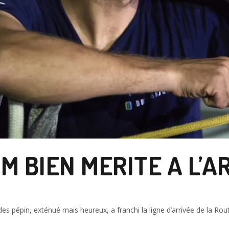
 BIEN MERITE A L’A
es pépin, exténué mais heureux, a franchi la ligne d’arrivée de la R