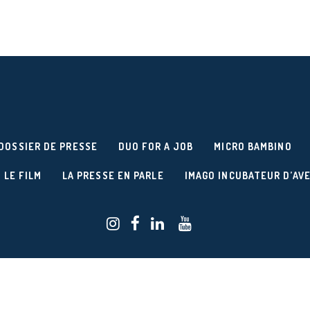
DOSSIER DE PRESSE
DUO FOR A JOB
MICRO BAMBINO
 LE FILM
LA PRESSE EN PARLE
IMAGO INCUBATEUR D’AV
Réalisation du site :
/
AGENCE RELIEF
BUREAU W