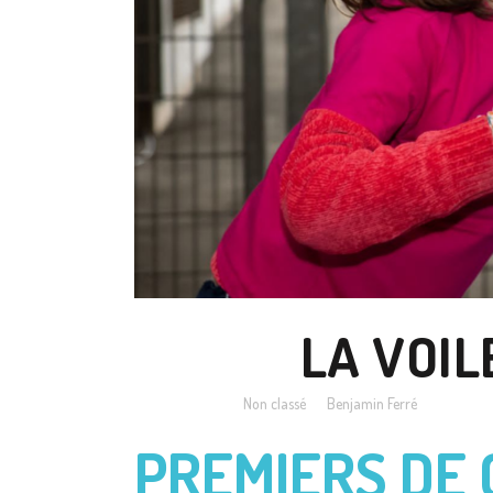
13 AVR
LA VOIL
Posted at 11:10h
in
Non classé
by
Benjamin Ferré
PREMIERS DE