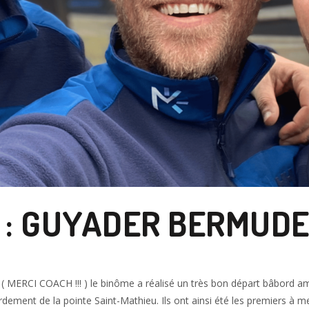
: GUYADER BERMUDE
 ( MERCI COACH !!! ) le binôme a réalisé un très bon départ bâbord am
dement de la pointe Saint-Mathieu. Ils ont ainsi été les premiers à 