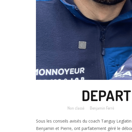
07 MAI
DEPART 
Posted at 19:00h
in
Non classé
by
Benjamin Ferré
Sous les conseils avisés du coach Tanguy Leglatin
Benjamin et Pierre, ont parfaitement géré le débor