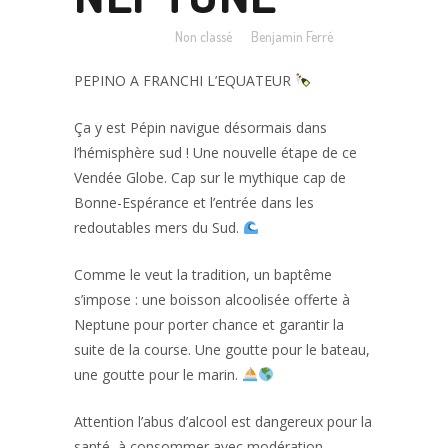
Posted at 11:52h
in
Non classé
by
Benjamin Ferré
PEPINO A FRANCHI L’EQUATEUR
Ça y est Pépin navigue désormais dans
l’hémisphère sud ! Une nouvelle étape de ce
Vendée Globe. Cap sur le mythique cap de
Bonne-Espérance et l’entrée dans les
redoutables mers du Sud.
Comme le veut la tradition, un baptême
s’impose : une boisson alcoolisée offerte à
Neptune pour porter chance et garantir la
suite de la course. Une goutte pour le bateau,
une goutte pour le marin.
Attention l’abus d’alcool est dangereux pour la
santé, à consommer avec modération.