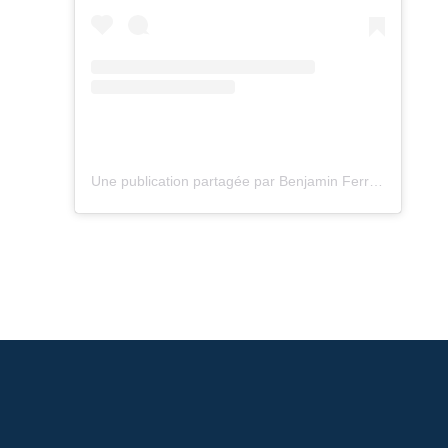
Une publication partagée par Benjamin Ferré (@benjamin_envoie_le_pepin)