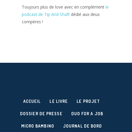
Toujours plus de love avec en complément
le
podcast de Tip And Shaft
dédié aux deux
compères !
ACCUEIL
LE LIVRE
LE PROJET
DOSSIER DE PRESSE
DUO FOR A JOB
MICRO BAMBINO
JOURNAL DE BORD