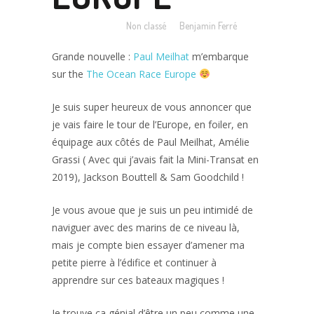
Posted at 13:06h
in
Non classé
by
Benjamin Ferré
Grande nouvelle :
Paul Meilhat
m’embarque
sur the
The Ocean Race Europe
Je suis super heureux de vous annoncer que
je vais faire le tour de l’Europe, en foiler, en
équipage aux côtés de Paul Meilhat, Amélie
Grassi ( Avec qui j’avais fait la Mini-Transat en
2019), Jackson Bouttell & Sam Goodchild !
Je vous avoue que je suis un peu intimidé de
naviguer avec des marins de ce niveau là,
mais je compte bien essayer d’amener ma
petite pierre à l’édifice et continuer à
apprendre sur ces bateaux magiques !
Je trouve ça génial d’être un peu comme une