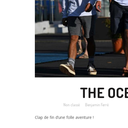
30 SEP
THE OCE
Posted at 11:24h
in
Non classé
by
Benjamin Ferré
Clap de fin d’une folle aventure !