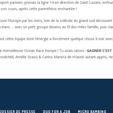
port parisien, prenais la ligne 14 en direction de Saint-Lazare, enfour
ait son cours, après cette parenthèse enchantée !
ir l’Europe par les mers, loin de la solitude du grand sud découvert 
 océans … avec un petit groupe devenu au fil des miles famille, puis cl
rtout cette équipe dont l’énergie a forcément quelque chose à voir avec 
e merveilleuse Ocean Race Europe ! Tu avais raison :
GAGNER C’EST 
odchild, Amélie Grassi & Carlos Manera de m’avoir autant appris, ri
DOSSIER DE PRESSE
DUO FOR A JOB
MICRO BAMBINO