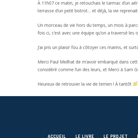
À 11h07 ce matin, je retouchais le tarmac d’un aéro
terrasse d’un petit bistrot… et déjà, la vie repren
Un morceau de vie hors du temps, un mois à parcour
fois ci, c’est avec une équipe qu’on a traversé les
J’ai pris un plaisir fou à côtoyer ces marins, et su
Merci Paul Meilhat de m’avoir embarqué dans cett
considéré comme l’un des leurs, et Merci à Sam Go
Heureux de retrouver la vie de terrien ! À tantôt
ACCUEIL
LE LIVRE
LE PROJET