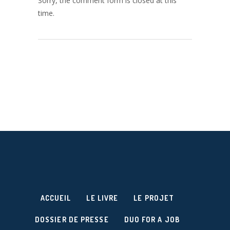
Sorry, the comment form is closed at this
time.
ACCUEIL
LE LIVRE
LE PROJET
DOSSIER DE PRESSE
DUO FOR A JOB