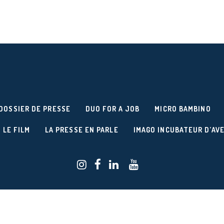
DOSSIER DE PRESSE
DUO FOR A JOB
MICRO BAMBINO
 LE FILM
LA PRESSE EN PARLE
IMAGO INCUBATEUR D’AV
Réalisation du site :
/
AGENCE RELIEF
BUREAU W