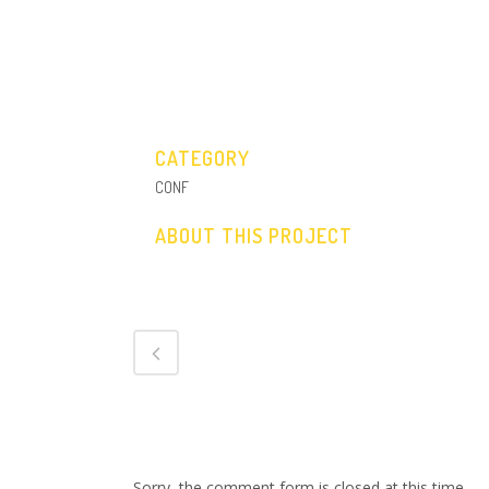
CATEGORY
CONF
ABOUT THIS PROJECT
NO COMMENTS
Sorry, the comment form is closed at this time.