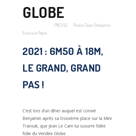
GLOBE
Posted at 17:38h
in
PRESSE
by
Presse Team Benjamin
Envoie le Pépin
2021 : 6M50 À 18M,
LE GRAND, GRAND
PAS !
C’est lors d’un dîner auquel est convié
Benjamin après sa troisième place sur la Mini
Transat, que Jean Le Cam lui susurre l’idée
folle du Vendée Globe.