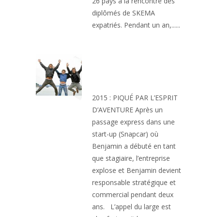
26 pays à la rencontre des
diplômés de SKEMA
expatriés. Pendant un an,......
CAP À L’OUEST : LA
TRANSAT AUX
ETOILES
2015 : PIQUÉ PAR L’ESPRIT
D’AVENTURE Après un
passage express dans une
start-up (Snapcar) où
Benjamin a débuté en tant
que stagiaire, l’entreprise
explose et Benjamin devient
responsable stratégique et
commercial pendant deux
ans. L’appel du large est