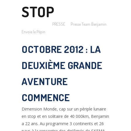
STOP
Posted at 15:30h
in
PRESSE
by
Presse Team Benjamin
Envoie le Pépin
OCTOBRE 2012 : LA
DEUXIÈME GRANDE
AVENTURE
COMMENCE
Dimension Monde, cap sur un périple lunaire
en stop et en solitaire de 40 000km, Benjamin
a 22 ans. Au programme 3 continents et 26
pays à la rencontre des diplômés de SKEMA